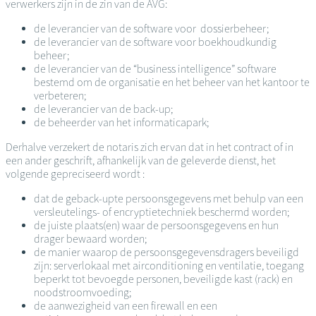
verwerkers zijn in de zin van de AVG:
de leverancier van de software voor dossierbeheer;
de leverancier van de software voor boekhoudkundig
beheer;
de leverancier van de “business intelligence” software
bestemd om de organisatie en het beheer van het kantoor te
verbeteren;
de leverancier van de back-up;
de beheerder van het informaticapark;
Derhalve verzekert de notaris zich ervan dat in het contract of in
een ander geschrift, afhankelijk van de geleverde dienst, het
volgende gepreciseerd wordt :
dat de geback-upte persoonsgegevens met behulp van een
versleutelings- of encryptietechniek beschermd worden;
de juiste plaats(en) waar de persoonsgegevens en hun
drager bewaard worden;
de manier waarop de persoonsgegevensdragers beveiligd
zijn: serverlokaal met airconditioning en ventilatie, toegang
beperkt tot bevoegde personen, beveiligde kast (rack) en
noodstroomvoeding;
de aanwezigheid van een firewall en een