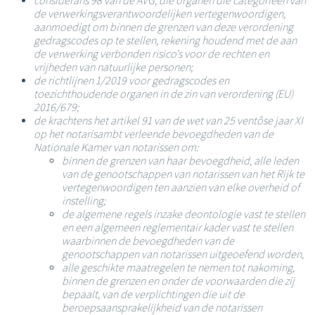
considerans 98 van de AVG, die organen die categorieën van
de verwerkingsverantwoordelijken vertegenwoordigen,
aanmoedigt om binnen de grenzen van deze verordening
gedragscodes op te stellen, rekening houdend met de aan
de verwerking verbonden risico's voor de rechten en
vrijheden van natuurlijke personen;
de richtlijnen 1/2019 voor gedragscodes en
toezichthoudende organen in de zin van verordening (EU)
2016/679;
de krachtens het artikel 91 van de wet van 25 ventôse jaar XI
op het notarisambt verleende bevoegdheden van de
Nationale Kamer van notarissen om:
binnen de grenzen van haar bevoegdheid, alle leden
van de genootschappen van notarissen van het Rijk te
vertegenwoordigen ten aanzien van elke overheid of
instelling;
de algemene regels inzake deontologie vast te stellen
en een algemeen reglementair kader vast te stellen
waarbinnen de bevoegdheden van de
genootschappen van notarissen uitgeoefend worden,
alle geschikte maatregelen te nemen tot nakoming,
binnen de grenzen en onder de voorwaarden die zij
bepaalt, van de verplichtingen die uit de
beroepsaansprakelijkheid van de notarissen