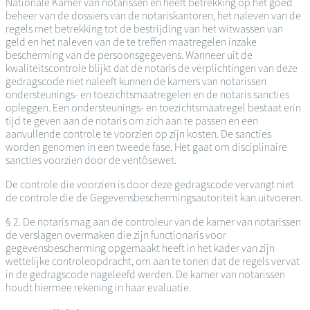
Nationale Kamer van notarissen en heeft betrekking op het goed
beheer van de dossiers van de notariskantoren, het naleven van de
regels met betrekking tot de bestrijding van het witwassen van
geld en het naleven van de te treffen maatregelen inzake
bescherming van de persoonsgegevens. Wanneer uit de
kwaliteitscontrole blijkt dat de notaris de verplichtingen van deze
gedragscode niet naleeft kunnen de kamers van notarissen
ondersteunings- en toezichtsmaatregelen en de notaris sancties
opleggen. Een ondersteunings- en toezichtsmaatregel bestaat erin
tijd te geven aan de notaris om zich aan te passen en een
aanvullende controle te voorzien op zijn kosten. De sancties
worden genomen in een tweede fase. Het gaat om disciplinaire
sancties voorzien door de ventôsewet.
De controle die voorzien is door deze gedragscode vervangt niet
de controle die de Gegevensbeschermingsautoriteit kan uitvoeren.
§ 2. De notaris mag aan de controleur van de kamer van notarissen
de verslagen overmaken die zijn functionaris voor
gegevensbescherming opgemaakt heeft in het kader van zijn
wettelijke controleopdracht, om aan te tonen dat de regels vervat
in de gedragscode nageleefd werden. De kamer van notarissen
houdt hiermee rekening in haar evaluatie.