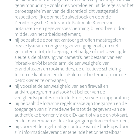
geheimhouding – zoals die voortvloeien uit de regels van het
beroepsgeheim en van de discretieplicht vastgesteld
respectievelijk door het Strafwetboek en door de
Deontologische Code van de Nationale Kamer van
notarissen – en gegevensbescherming: bijvoorbeeld door
middel van het arbeidsreglement;
hij bepaalt de door het kantoor getroffen maatregelen
inzake fysieke en omgevingsbeveiliging, zoals, en niet
gelimiteerd tot, de toegang met badge of met beveiligde
sleutels, de plaatsing van camera’s, het bestaan van een
inbraak- en/of brandalarm, de aanwezigheid van
brandblussers en rookmelders, de effectieve scheiding
tussen de kantoren en de lokalen die bestemd zijn om de
betrokkenen te ontvangen;
hij voorziet de aanwezigheid van een firewall en
antivirusprogramma alsook het beheer van de
veiligheidsupdates op de desktops, servers en apparatuur;
hij bepaalt de logische regels inzake zijn toegangen en de
toegangen van zijn medewerkers tot de gegevens van de
authentieke bronnen via de eID-kaart of via de eNot-kaart,
en de manier waarop deze toegangen getraceerd worden;
hij voorziet de regelmatige controle van de back-ups door
zijn informaticaleverancier teneinde het onherstelbaar