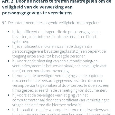
Art. 2. Door de notaris te treffen maatregelen om de
veiligheid van de verwerking van
persoonsgegevens te verzekeren
§ 1. De notaris neemt de volgende veiligheidsmaatregelen:
hij identificeert de dragers die de persoonsgegevens
bevatten, zoals interne en externe servers en Cloud-
systemen;
hij identificeert de lokalen waarin de dragers die
persoonsgegevens bevatten geplaatst zijn en beperkt de
toegang ertoe enkel tot bevoegde personen;
hij voorziet de plaatsing van een airconditioning-en
ventilatiesysteem in het serverlokaal, een beveiligde kast
(rack) en een noodstroomvoeding;
hij voorziet de beveiligde vernietiging van de papieren
documenten die persoonsgegevens bevatten door een
versnipperaar te gebruiken of door beroep te doen op een
firma gespecialiseerd in de vernietiging van documenten;
hij voorziet de beveiligde vernietiging van het
computermateriaal door een certificaat van vernietiging te
vragen aan de firma die hiermee belast is;
hij bepaalt de manier waarop de interne medewerkers van
het kantoor werden ingelicht over hun verplichtingen inzake