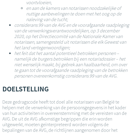
voortvloeien,
en aan de kamers van notarissen noodzakelijke of
nuttige aanbevelingen te doen met het oog op de
naleving van de tucht;
considerans 99 van de AVG en de voorafgaande raadpleging
van de verwerkingsverantwoordelijken, op 3 december
2020, op het Directiecomité van de Nationale Kamer van
notarissen, samengesteld uit notarissen die elk Gewest van
het land vertegenwoordigen;
het feit dat het aantal potentieel betrokken personen –
namelijk de burgers betrokken bij een notarisdossier – het
niet wenselijk maakt, bij gebrek aan haalbaarheid, om over
te gaan tot de voorafgaande raadpleging van de betrokken
personen overeenkomstig considerans 99 van de AVG.
DOELSTELLING
Deze gedragscode heeft tot doel alle notarissen van België te
helpen met de verwerking van de persoonsgegevens in het kader
van hun activiteiten in overeenstemming met de vereisten van de
AVG. De uit de AVG afkomstige begrippen die erin worden
uitgewerkt, moeten geïnterpreteerd worden volgens de
bepalingen van de AVG, de richtlijnen aangenomen door het