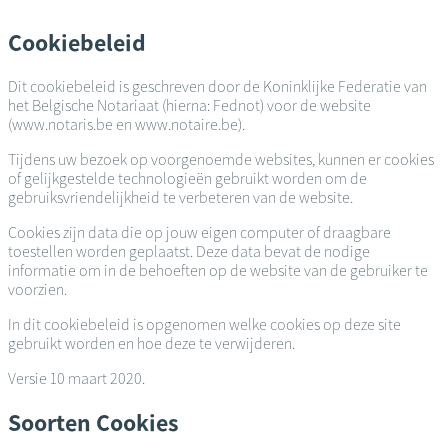
Overslaan
en
Cookiebeleid
naar
de
Dit cookiebeleid is geschreven door de Koninklijke Federatie van
inhoud
het Belgische Notariaat (hierna: Fednot) voor de website
gaan
(www.notaris.be en www.notaire.be).
Tijdens uw bezoek op voorgenoemde websites, kunnen er cookies
of gelijkgestelde technologieën gebruikt worden om de
gebruiksvriendelijkheid te verbeteren van de website.
Cookies zijn data die op jouw eigen computer of draagbare
toestellen worden geplaatst. Deze data bevat de nodige
informatie om in de behoeften op de website van de gebruiker te
voorzien.
In dit cookiebeleid is opgenomen welke cookies op deze site
gebruikt worden en hoe deze te verwijderen.
Versie 10 maart 2020.
Soorten Cookies